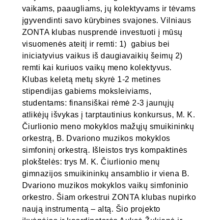
vaikams, paaugliams, jų kolektyvams ir tėvams
įgyvendinti savo kūrybines svajones. Vilniaus
ZONTA klubas nusprendė investuoti į mūsų
visuomenės ateitį ir remti: 1) gabius bei
iniciatyvius vaikus iš daugiavaikių šeimų 2)
remti kai kuriuos vaikų meno kolektyvus.
Klubas keletą metų skyrė 1-2 metines
stipendijas gabiems moksleiviams,
studentams: finansiškai rėmė 2-3 jaunųjų
atlikėjų išvykas į tarptautinius konkursus, M. K.
Čiurlionio meno mokyklos mažųjų smuikininkų
orkestrą, B. Dvariono muzikos mokyklos
simfoninį orkestrą. Išleistos trys kompaktinės
plokštelės: trys M. K. Čiurlionio menų
gimnazijos smuikininkų ansamblio ir viena B.
Dvariono muzikos mokyklos vaikų simfoninio
orkestro. Šiam orkestrui ZONTA klubas nupirko
naują instrumentą – altą. Šio projekto