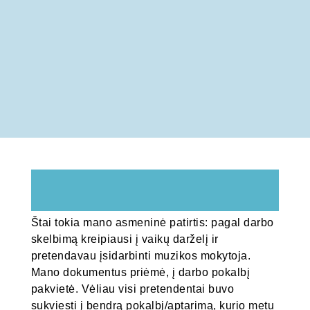
Štai tokia mano asmeninė patirtis: pagal darbo
skelbimą kreipiausi į vaikų darželį ir
pretendavau įsidarbinti muzikos mokytoja.
Mano dokumentus priėmė, į darbo pokalbį
pakvietė. Vėliau visi pretendentai buvo
sukviesti į bendrą pokalbį/aptarimą, kurio metu