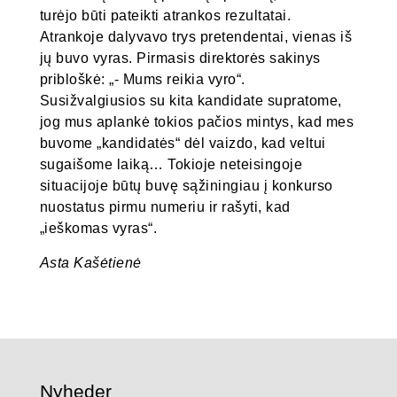
turėjo būti pateikti atrankos rezultatai.
Atrankoje dalyvavo trys pretendentai, vienas iš
jų buvo vyras. Pirmasis direktorės sakinys
pribloškė: „- Mums reikia vyro“.
Susižvalgiusios su kita kandidate supratome,
jog mus aplankė tokios pačios mintys, kad mes
buvome „kandidatės“ dėl vaizdo, kad veltui
sugaišome laiką… Tokioje neteisingoje
situacijoje būtų buvę sąžiningiau į konkurso
nuostatus pirmu numeriu ir rašyti, kad
„ieškomas vyras“.
Asta Kašėtienė
Nyheder