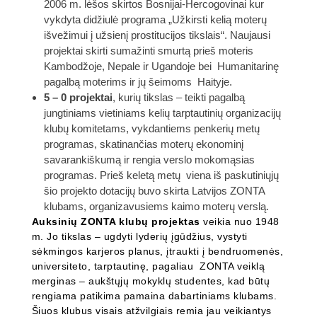
2006 m. lėšos skirtos Bosnijai-Hercogovinai kur
vykdyta didžiulė programa „Užkirsti kelią moterų
išvežimui į užsienį prostitucijos tikslais“. Naujausi
projektai skirti sumažinti smurtą prieš moteris
Kambodžoje, Nepale ir Ugandoje bei Humanitarinę
pagalbą moterims ir jų šeimoms Haityje.
5 – 0 projektai
, kurių tikslas – teikti pagalbą
jungtiniams vietiniams kelių tarptautinių organizacijų
klubų komitetams, vykdantiems penkerių metų
programas, skatinančias moterų ekonominį
savarankiškumą ir rengia verslo mokomąsias
programas. Prieš keletą metų viena iš paskutiniųjų
šio projekto dotacijų buvo skirta Latvijos ZONTA
klubams, organizavusiems kaimo moterų verslą.
Auksinių ZONTA klubų projektas
veikia nuo 1948
m. Jo tikslas – ugdyti lyderių įgūdžius, vystyti
sėkmingos karjeros planus, įtraukti į bendruomenės,
universiteto, tarptautinę, pagaliau ZONTA veiklą
merginas – aukštųjų mokyklų studentes, kad būtų
rengiama patikima pamaina dabartiniams klubams.
Šiuos klubus visais atžvilgiais remia jau veikiantys