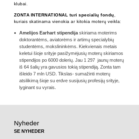
klubai.
ZONTA INTERNATIONAL turi specialių fondų
,
kuriais skatinama vienokia ar kitokia moterų veikla:
Amelijos Earhart stipendija
skiriama moterims
doktorantėms, aviatorėms ir artimų specialybių
studentėms, mokslininkėms. Kiekvienais metais
keletui šioje srityje pasižymėjusių moterų skiriamos
stipendijos po 6000 dolerių. Jau 1 297 jaunų moterų
iš 64 šalių yra gavusios tokią stipendiją. Zonta tam
išleido 7 mln USD. Tikslas- sumažinti moterų
atsilikimą šioje su erdve susijusių profesijų srityje,
lyginant su vyrais.
Nyheder
SE NYHEDER