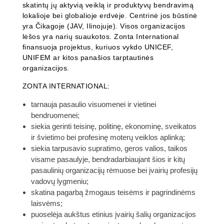
skatintų jų aktyvią veiklą ir produktyvų bendravimą
lokalioje bei globalioje erdvėje. Centrinė jos būstinė
yra Čikagoje (JAV, Ilinojuje). Visos organizacijos
lėšos yra narių suaukotos. Zonta International
finansuoja projektus, kuriuos vykdo UNICEF,
UNIFEM ar kitos panašios tarptautinės
organizacijos.
ZONTA INTERNATIONAL:
tarnauja pasaulio visuomenei ir vietinei
bendruomenei;
siekia gerinti teisinę, politinę, ekonominę, sveikatos
ir švietimo bei profesinę moterų veiklos aplinką;
siekia tarpusavio supratimo, geros valios, taikos
visame pasaulyje, bendradarbiaujant šios ir kitų
pasaulinių organizacijų rėmuose bei įvairių profesijų
vadovų lygmeniu;
skatina pagarbą žmogaus teisėms ir pagrindinėms
laisvėms;
puoselėja aukštus etinius įvairių šalių organizacijos