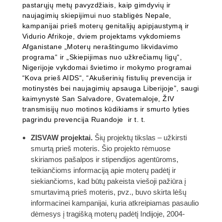
pastarųjų metų pavyzdžiais, kaip gimdyvių ir
naujagimių skiepijimui nuo stabligės Nepale,
kampanijai prieš moterų genitalijų apipjaustymą ir
Vidurio Afrikoje, dviem projektams vykdomiems
Afganistane „Moterų neraštingumo likvidavimo
programa“ ir „Skiepijimas nuo užkrečiamų ligų“,
Nigerijoje vykdomai švietimo ir mokymo programai
“Kova prieš AIDS“, “Akušerinių fistulių prevencija ir
motinystės bei naujagimių apsauga Liberijoje”, saugi
kaimynystė San Salvadore, Gvatemaloje, ŽIV
transmisijų nuo motinos kūdikiams ir smurto lyties
pagrindu prevencija Ruandoje ir t. t.
ZISVAW projektai.
Šių projektų tikslas – užkirsti
smurtą prieš moteris. Šio projekto rėmuose
skiriamos pašalpos ir stipendijos agentūroms,
teikiančioms informaciją apie moterų padėtį ir
siekiančioms, kad būtų pakeista viešoji pažiūra į
smurtavimą prieš moteris, pvz., buvo skirta lėšų
informacinei kampanijai, kuria atkreipiamas pasaulio
dėmesys į tragišką moterų padėtį Indijoje, 2004-