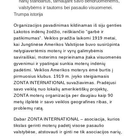
narių standartus, tarnaujant savo bendruomenėms,
valstybėms ir tautoms bei pasaulio visuomenei.
Trumpa istorija
Organizacijos pavadinimas kildinamas iš siju genties
Lakotos indėnų žodžio, reiškiančio “garbė ir
patikimumas”. Veiklos pradžia laikomi 1919 metai,
kai Jungtinėse Amerikos Valstijose buvo susirūpinta
nelygiavertėmis moterų ir vyrų galimybėmis
saviraiškai, moterims neprieinama įtaka visuomenės
gyvenimui ir ypatingai sunkia moterų indėnių
padėtimi. Veiklios Amerikos moterys ėmė burtis į
pirmuosius klubus. 1919 m. įvyko steigiamasis
ZONTA INTERNATIONAL suvažiavimas. Pradėjusi
savo veiklą nuo lokalių amerikietiškų projektų,
ZONTA moterų organizacija per daugiau kaip 90
metų išplėtė ir savo veiklos geografines ribas, ir
problemų ratą.
Dabar ZONTA INTERNATIONAL – asociacija, kurios
tikslas gerinti moterų padėtį visose pasaulio
valstybėse, atstovauti ir ginti ne tik asociacijos narių,