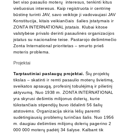
bet viso pasaulio moterų interesus, tenkinti kitus
viešuosius interesus. Kaip registruota ir centrinę
būstinę turinti JAV, savo veikloje ji vadovaujasi JAV
Konstitucija, kitais veikiančiais šalies įstatymais ir
ZONTA INTERNATIONAL įstatais. Klubai kitose
valstybėse privalo derinti pasaulinės organizacijos
įstatus su nacionaline teise. Pastarojo dešimtmečio
Zonta International prioritetas – smurto prieš
moteris problema.
Projektai
Tarptautiniai paslaugų projektai.
Šių projektų
tikslas – skatinti ir remti pasaulio moterų švietimą,
sveikatos apsaugą, profesinį tobulėjimą ir pilietinį
aktyvumą. Nuo 1938 m. ZONTA INTERNATIONAL
yra skyrusi dešimtis milijonus dolerių, kurie
tūkstančiais stipendijų buvo išdalinti 56 šalių
atstovėms. Organizacija skiria lėšų paremti
sudėtingiausių problemų turinčias šalis. Nuo 1956
m. daugiau dešimties milijonų dolerių pagerino 2
000 000 moterų padėtį 34 šalyse. Kalbant tik